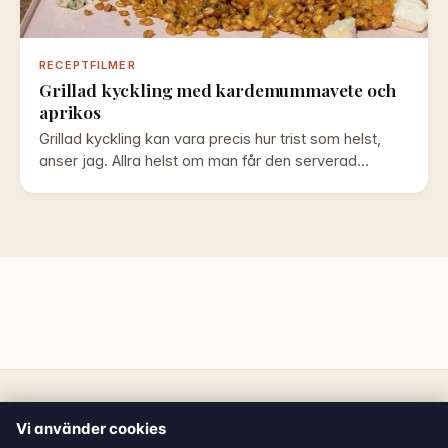
RECEPTFILMER
Grillad kyckling med kardemummavete och
aprikos
Grillad kyckling kan vara precis hur trist som helst,
anser jag. Allra helst om man får den serverad…
Vi använder cookies
Helenas
· © 2026 Helena Knapp. Alla rättigheter