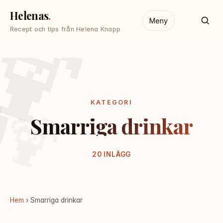
🍹
Helenas
Meny
Recept och tips från Helena Knapp

🍹
KATEGORI
Smarriga drinkar
20 INLÄGG
Hem
› Smarriga drinkar