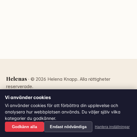
Helenas
· © 2026 Helena Knapp. Alla rättigheter
reserverade.
Vi använder cookies
Hem
Grilla?
A-Ö
Receptfilmer
Drinkar
Vi använder cookies för att förbättra din upplevelse och
analysera hur webbplatsen används. Du väljer själv vilka
kategorier du godkänner.
Godkänn alla
Endast nödvändiga
Hantera inställningar