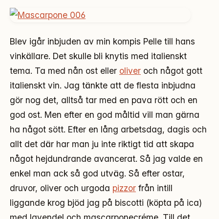
Blev igår inbjuden av min kompis Pelle till hans
vinkällare. Det skulle bli knytis med italienskt
tema. Ta med nån ost eller
oliver
och något gott
italienskt vin. Jag tänkte att de flesta inbjudna
gör nog det, alltså tar med en pava rött och en
god ost. Men efter en god måltid vill man gärna
ha något sött. Efter en lång arbetsdag, dagis och
allt det där har man ju inte riktigt tid att skapa
något hejdundrande avancerat. Så jag valde en
enkel man ack så god utväg. Så efter ostar,
druvor, oliver och urgoda
pizzor
från intill
liggande krog bjöd jag på biscotti (köpta på ica)
med lavendel och mascarponecréme. Till det