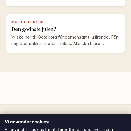
MAT OCH DRYCK
Den godaste julen?
Vi ska ner till Göteborg för gemensamt julfirande. För
mig står såklart maten i fokus. Alla ska bidra…
Vi använder cookies
Helenas
· © 2026 Helena Knapp. Alla rättigheter
Vi använder cookies för att förbättra din upplevelse och
reserverade.