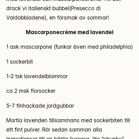
drack vi italienskt bubbel(Presecco di
Valdobbiadene), en försmak av sommar!
Mascarponecréme med lavendel
1 ask mascarpone (funkar även med philadelphia)
1 sockerbit
1-2 tsk lavendelblommor
ca 2 msk florsocker
5-7 finhackade jordgubbar
Mortla lavenden tillsammans med sockerbiten till
ett fint pulver. Rör sedan samman alla
ingredienser till en härlig ljusrosa, lite ”chunky”