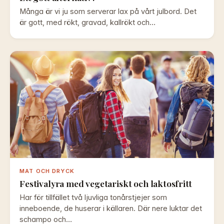
Många är vi ju som serverar lax på vårt julbord. Det
är gott, med rökt, gravad, kallrökt och…
MAT OCH DRYCK
Festivalyra med vegetariskt och laktosfritt
Har för tillfället två ljuvliga tonårstjejer som
inneboende, de huserar i källaren. Där nere luktar det
schampo och…