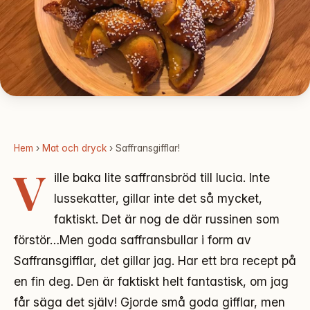
Hem
›
Mat och dryck
› Saffransgifflar!
V
ille baka lite saffransbröd till lucia. Inte
lussekatter, gillar inte det så mycket,
faktiskt. Det är nog de där russinen som
förstör…Men goda saffransbullar i form av
Saffransgifflar, det gillar jag. Har ett bra recept på
en fin deg. Den är faktiskt helt fantastisk, om jag
får säga det själv! Gjorde små goda gifflar, men