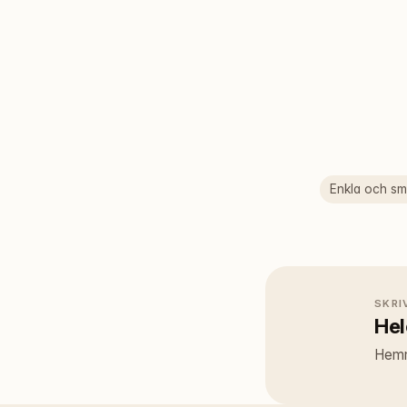
Enkla och sma
SKRI
He
Hemma