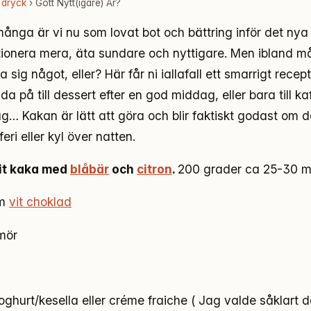
 dryck
› Gott Nytt(igare) År?
många är vi nu som lovat bot och bättring inför det nya
ionera mera, äta sundare och nyttigare. Men ibland m
a sig något, eller? Här får ni iallafall ett smarrigt recep
da på till dessert efter en god middag, eller bara till kaf
ag… Kakan är lätt att göra och blir faktiskt godast om d
afferi eller kyl över natten.
it kaka med
blåbär
och
citron
.
200 grader ca 25-30 m
am
vit choklad
mör
ghurt/kesella eller créme fraiche ( Jag valde såklart d