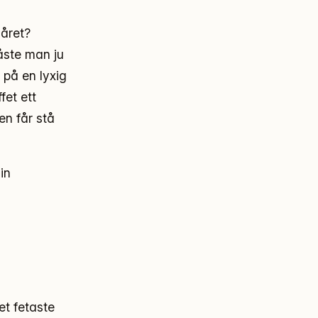
 året?
åste man ju
t på en lyxig
fet ett
en får stå
in
et fetaste