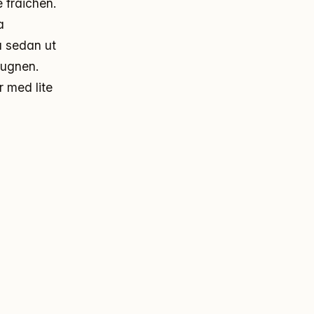
 fraichen.
a
a sedan ut
 ugnen.
 med lite