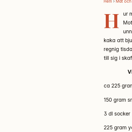
Hem
›
Mat och
H
ur 
Mot
unn
kaka att bju
regnig tisd
till sig i sk
V
ca 225 gr
150 gram s
3 dl socker
225 gram yo