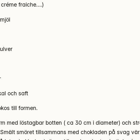
t créme fraiche….)
emjöl
ulver
r
kal och saft
os till formen.
rm med löstagbar botten ( ca 30 cm i diameter) och st
 Smält smöret tillsammans med chokladen på svag vär