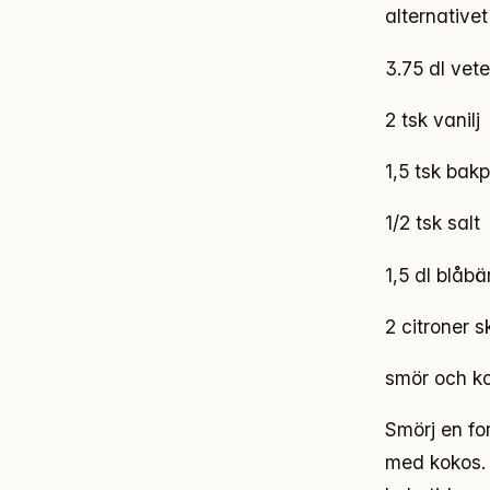
alternative
3.75 dl vet
2 tsk vanilj
1,5 tsk bakp
1/2 tsk salt
1,5 dl blåbä
2 citroner s
smör och kok
Smörj en fo
med kokos.