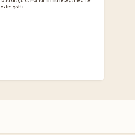
lätta att göra. Här får ni mitt recept med lite
extra gott i.…