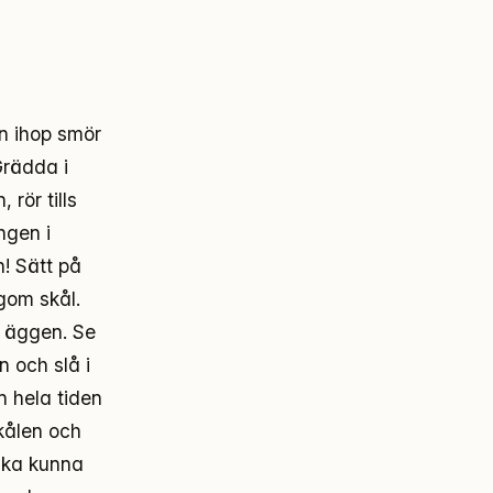
an ihop smör
Grädda i
 rör tills
ngen i
n! Sätt på
gom skål.
a äggen. Se
n och slå i
n hela tiden
skålen och
 ska kunna