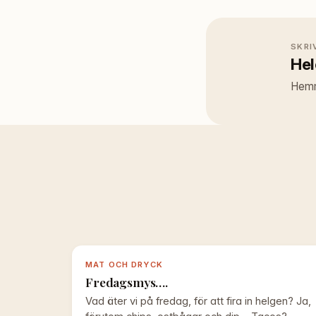
SKRI
He
Hemma
MAT OCH DRYCK
Fredagsmys….
Vad äter vi på fredag, för att fira in helgen? Ja,