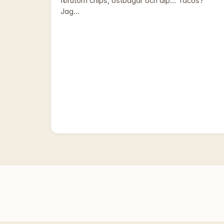
förutom chips, ostbågar och dip... Tacos?
Jag…