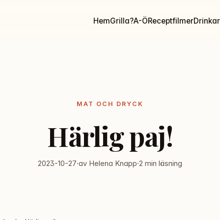
Hem
Grilla?
A-Ö
Receptfilmer
Drinkar
MAT OCH DRYCK
Härlig paj!
2023-10-27
·
av Helena Knapp
·
2 min läsning