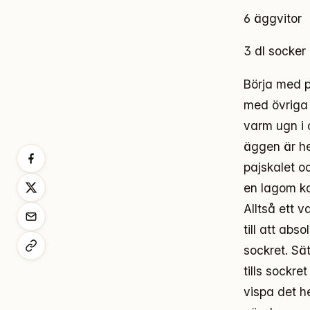
6 äggvitor
3 dl socker
Börja med p
med övriga 
varm ugn i c
äggen är hel
pajskalet o
en lagom ka
Alltså ett 
till att abs
sockret. Sä
tills sockr
vispa det h