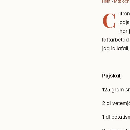
Hem
›
Mat och
C
itro
pajs
har 
lättarbetad 
jag iallafal
Pajskal;
125 gram s
2 dl vetemjö
1 dl potatis