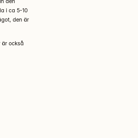
an den
a i ca 5-10
ågot, den är
r är också