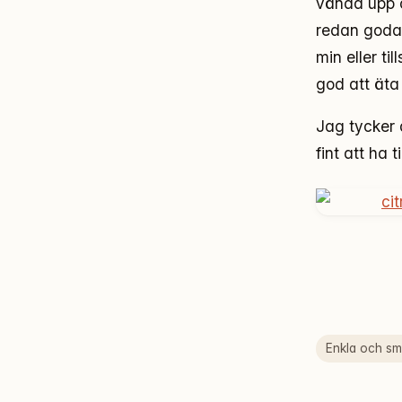
vända upp o
redan goda 
min eller ti
god att äta 
Jag tycker 
fint att ha til
Enkla och sma