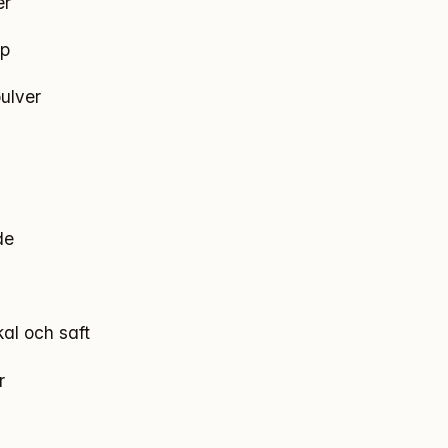
er
ap
pulver
de
kal och saft
r