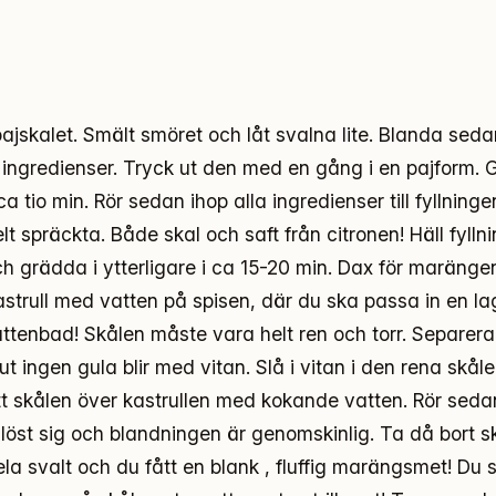
ajskalet. Smält smöret och låt svalna lite. Blanda sed
ingredienser. Tryck ut den med en gång i en pajform. 
a tio min. Rör sedan ihop alla ingredienser till fyllningen,
t spräckta. Både skal och saft från citronen! Häll fyllni
ch grädda i ytterligare i ca 15-20 min. Dax för maränge
strull med vatten på spisen, där du ska passa in en la
vattenbad! Skålen måste vara helt ren och torr. Separer
olut ingen gula blir med vitan. Slå i vitan i den rena skåle
tt skålen över kastrullen med kokande vatten. Rör seda
et löst sig och blandningen är genomskinlig. Ta då bort 
ela svalt och du fått en blank , fluffig marängsmet! Du