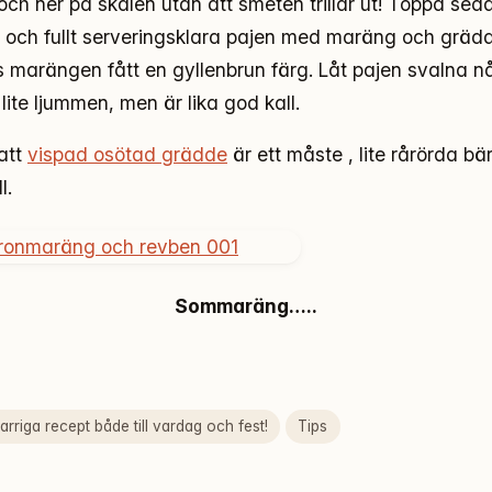
ch ner på skålen utan att smeten trillar ut! Toppa sed
och fullt serveringsklara pajen med maräng och grädd
lls marängen fått en gyllenbrun färg. Låt pajen svalna n
lite ljummen, men är lika god kall.
att
vispad osötad grädde
är ett måste , lite rårörda bä
l.
Sommaräng…..
rriga recept både till vardag och fest!
Tips