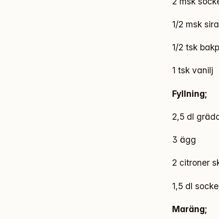
2 msk sock
1/2 msk sir
1/2 tsk bak
1 tsk vanilj
Fyllning;
2,5 dl gräd
3 ägg
2 citroner s
1,5 dl socke
Maräng;