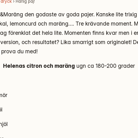
 dryck
› Härlig paj!
n&Maräng den godaste av goda pajer. Kanske lite trixig 
kal, lemoncurd och maräng…. Tre krävande moment. M
jag förenklat det hela lite. Momenten finns kvar men i 
version, och resultatet? Lika smarrigt som originalet! D
l, prova du med!
Helenas citron och maräng
ugn ca 180-200 grader
mör
l
mjöl