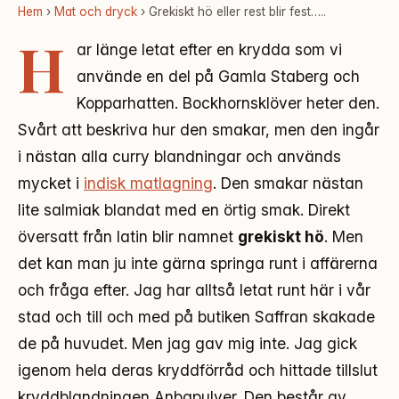
Hem
›
Mat och dryck
› Grekiskt hö eller rest blir fest…..
H
ar länge letat efter en krydda som vi
använde en del på Gamla Staberg och
Kopparhatten. Bockhornsklöver heter den.
Svårt att beskriva hur den smakar, men den ingår
i nästan alla curry blandningar och används
mycket i
indisk matlagning
. Den smakar nästan
lite salmiak blandat med en örtig smak. Direkt
översatt från latin blir namnet
grekiskt hö
. Men
det kan man ju inte gärna springa runt i affärerna
och fråga efter. Jag har alltså letat runt här i vår
stad och till och med på butiken Saffran skakade
de på huvudet. Men jag gav mig inte. Jag gick
igenom hela deras kryddförråd och hittade tillslut
kryddblandningen Anbapulver. Den består av